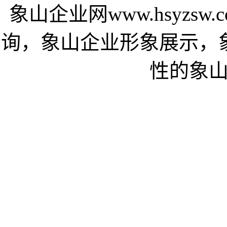
象山企业网www.hsyzs
询，象山企业形象展示，
性的象