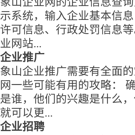
象山企业网的企业信息查询
示系统，输入企业基本信息
许可信息、行政处罚信息等
业网站...
企业推广
象山企业推广需要有全面的
网一些可能有用的攻略： 
是谁，他们的兴趣是什么，
就可以更...
企业招聘