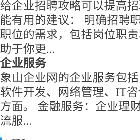
给企业招聘攻略可以提高招
能有用的建议： 明确招聘
职位的需求，包括岗位职责
助于你更...
企业服务
象山企业网的企业服务包括
软件开发、网络管理、IT
方面。 金融服务：企业理
流服...